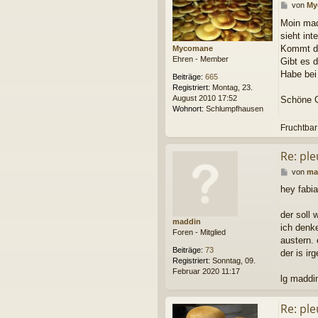
B
von
My
e
Moin mad
i
sieht int
t
r
Kommt der
Mycomane
a
Ehren - Member
Gibt es 
g
Habe bei
Beiträge:
665
Registriert:
Montag, 23.
August 2010 17:52
Schöne G
Wohnort:
Schlumpfhausen
Fruchtbar 
Re: ple
B
von
ma
e
hey fabi
i
t
r
der soll
maddin
a
ich denke
Foren - Mitglied
g
austern.
Beiträge:
73
der is ir
Registriert:
Sonntag, 09.
Februar 2020 11:17
lg maddi
Re: ple