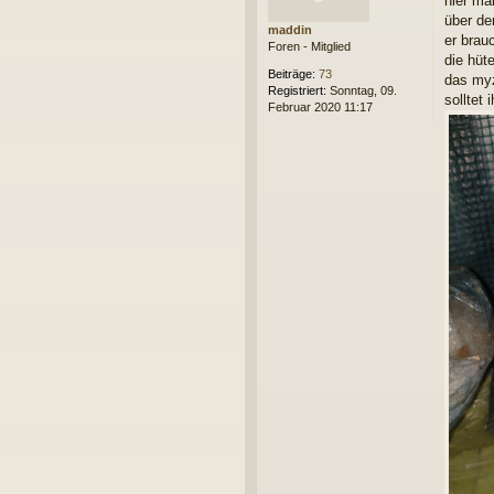
hier mal
t
r
über de
maddin
a
er brau
Foren - Mitglied
g
die hüt
Beiträge:
73
das myz
Registriert:
Sonntag, 09.
solltet 
Februar 2020 11:17