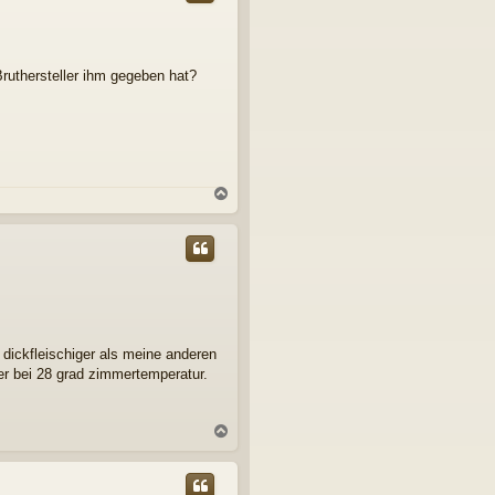
o
b
e
n
Bruthersteller ihm gegeben hat?
N
a
c
h
o
b
e
n
d dickfleischiger als meine anderen
er bei 28 grad zimmertemperatur.
N
a
c
h