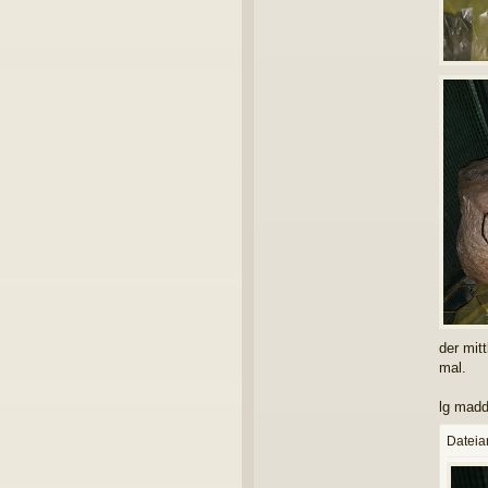
der mit
mal.
lg madd
Datei