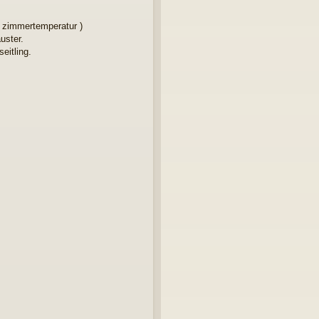
i zimmertemperatur )
uster.
eitling.