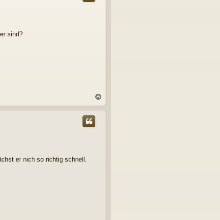
o
b
e
n
er sind?
N
a
c
h
o
b
e
n
hst er nich so richtig schnell.