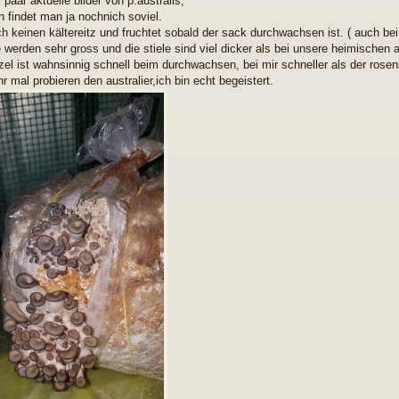
 paar aktuelle bilder von p.australis,
n findet man ja nochnich soviel.
ch keinen kältereitz und fruchtet sobald der sack durchwachsen ist. ( auch be
e werden sehr gross und die stiele sind viel dicker als bei unsere heimischen a
el ist wahnsinnig schnell beim durchwachsen, bei mir schneller als der rosens
ihr mal probieren den australier,ich bin echt begeistert.