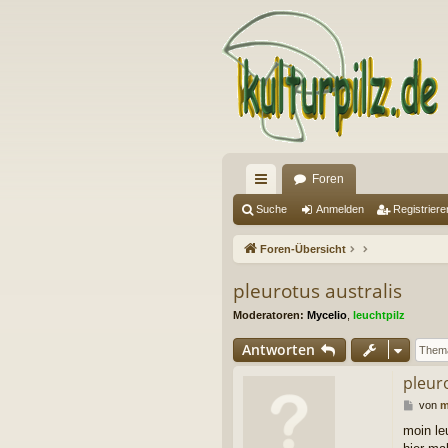
Foren
ch
Suche
Anmelden
Registriere
ne
Foren-Übersicht
llz
pleurotus australis
ug
Moderatoren:
Mycelio
,
leuchtpilz
riff
Antworten
pleur
B
von
m
e
moin le
i