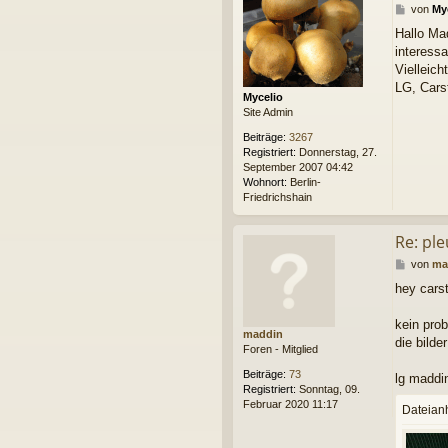
B
von
My
e
Hallo Ma
i
interessa
t
r
Vielleich
a
LG, Cars
Mycelio
g
Site Admin
Beiträge:
3267
Registriert:
Donnerstag, 27.
September 2007 04:42
Wohnort:
Berlin-
Friedrichshain
Re: ple
B
von
ma
e
hey cars
i
t
r
kein prob
maddin
a
die bilde
Foren - Mitglied
g
Beiträge:
73
lg maddi
Registriert:
Sonntag, 09.
Februar 2020 11:17
Dateian