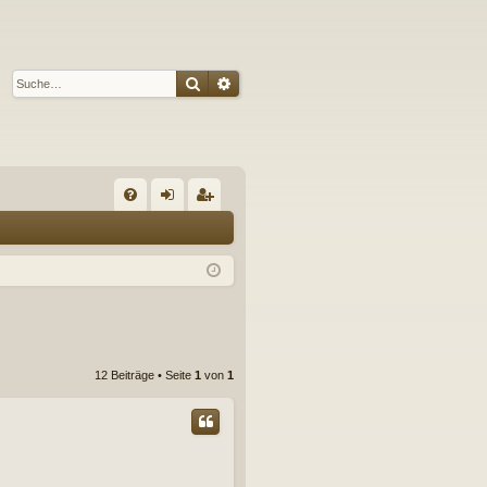
Suche
Erweiterte Suche
S
FA
n
eg
Q
m
ist
el
rie
de
re
n
n
12 Beiträge • Seite
1
von
1