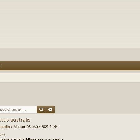
n
Suche
Erweiterte Suche
otus australis
addin
»
Montag, 08. März 2021 11:44
ute,