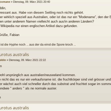
comane
»
Dienstag, 09. März 2021 20:40
din,
eressant aus. Habe von diesem Seitling noch nichts gehört.
 wirklich speziell aus Australien, oder ist das nur ein “Modename”, den der 
den unter anderem Namen vielleicht auch aus/in anderen Ländern?
 Wikipedia nur einen englischen Artikel dazu gefunden.
rüße, Fabian
ist die Hyphe noch ... aus der da einst die Spore kroch ...
urotus australis
ddin
»
Dienstag, 09. März 2021 22:22
an
 wohl ursprünglich aus australien/neuseeland kommen.
 nicht das es nur ein verkaufsname ist. die fruchtkörper sind viel grösser un
 er wächst auch viel schneller durch das substrat und fruchtet sogar im somm
gendwie " anders " als ne normale auster.
n
urotus australis