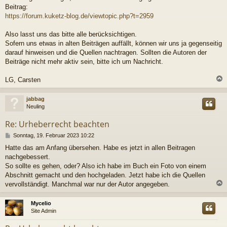
Beitrag:
https://forum.kuketz-blog.de/viewtopic.php?t=2959
Also lasst uns das bitte alle berücksichtigen.
Sofern uns etwas in alten Beiträgen auffällt, können wir uns ja gegenseitig
darauf hinweisen und die Quellen nachtragen. Sollten die Autoren der
Beiträge nicht mehr aktiv sein, bitte ich um Nachricht.
LG, Carsten
c
jabbag
Neuling
Re: Urheberrecht beachten
B
Sonntag, 19. Februar 2023 10:22
e
Hatte das am Anfang übersehen. Habe es jetzt in allen Beitragen
i
nachgebessert.
t
r
So sollte es gehen, oder? Also ich habe im Buch ein Foto von einem
a
Abschnitt gemacht und den hochgeladen. Jetzt habe ich die Quellen
g
vervollständigt. Manchmal war nur der Autor angegeben.
c
Mycelio
Site Admin