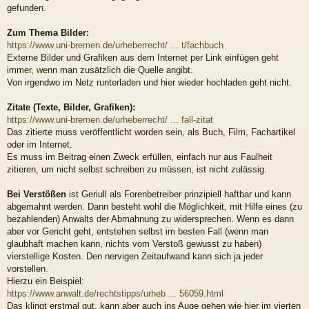
gefunden.
Zum Thema Bilder:
https://www.uni-bremen.de/urheberrecht/ ... t/fachbuch
Externe Bilder und Grafiken aus dem Internet per Link einfügen geht
immer, wenn man zusätzlich die Quelle angibt.
Von irgendwo im Netz runterladen und hier wieder hochladen geht nicht.
Zitate (Texte, Bilder, Grafiken):
https://www.uni-bremen.de/urheberrecht/ ... fall-zitat
Das zitierte muss veröffentlicht worden sein, als Buch, Film, Fachartikel
oder im Internet.
Es muss im Beitrag einen Zweck erfüllen, einfach nur aus Faulheit
zitieren, um nicht selbst schreiben zu müssen, ist nicht zulässig.
Bei Verstößen
ist Geriull als Forenbetreiber prinzipiell haftbar und kann
abgemahnt werden. Dann besteht wohl die Möglichkeit, mit Hilfe eines (zu
bezahlenden) Anwalts der Abmahnung zu widersprechen. Wenn es dann
aber vor Gericht geht, entstehen selbst im besten Fall (wenn man
glaubhaft machen kann, nichts vom Verstoß gewusst zu haben)
vierstellige Kosten. Den nervigen Zeitaufwand kann sich ja jeder
vorstellen.
Hierzu ein Beispiel:
https://www.anwalt.de/rechtstipps/urheb ... 56059.html
Das klingt erstmal gut, kann aber auch ins Auge gehen wie hier im vierten