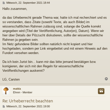
B
Mittwoch, 22. September 2021 18:44
e
Hallo zusammen,
i
t
r
da das Urheberrecht gerade Thema war, hatte ich mal recherchiert und es
a
so verstanden, dass Zitate (sowohl Texte, als auch Bilder) im
g
wissenschaftlichen Rahmen zulässig sind, solange die Quelle korrekt
angegeben wird (Titel der Veröffentlichung, Autor(en), Datum). Wenn wir
hier über Details der Pilzzucht diskutieren, sollte der wissenschaftliche
Rahmen ja gegeben sein.
Im Netz gefundene Bilder sollten natürlich nicht kopiert und hier
hochgeladen, sondern per Link eingebettet und mit einem Hinweis auf den
Fundort versehen werden.
Da ich kein Jurist bin... kann mir das bitte jemand bestätigen bzw.
korrigieren, der sich mit den Regeln für wissenschaftliche
Veröffentlichungen auskennt?
LG, Carsten
c
malda
Ehren - Member
Re: Urheberrecht beachten
B
Mittwoch, 22. September 2021 19:00
e