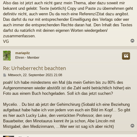
Also das ist jetzt auch nicht ganz mein Thema, aber dazu soweit mir
i
bekannt und gelebt: Texte (wörtlich) Copy und Paste zu übernehmen geht
t
r
definitiv nicht, auch wenn Du da noch eine Referenz/Zitat dazu angibst.
a
Das darfst du nur mit entsprechender Einwilligung des Verlags oder wer
g
auch immer die entsprechenden Rechte daran hat. Den Inhalt des Textes
darfst du natürlich mit deinen eigenen Worten wiedergeben/
zusammenfassen.
VG
c
mariapilz
Ehren - Member
Re: Urheberrecht beachten
B
Mittwoch, 22. September 2021 21:08
e
poah! Ich habe mindestens ein Mal (da mein Gehirn bis zu 80% des
i
Aufgenommenen wieder abstößt ist die Zahl wohl beträchtlich höher) ein
t
r
Foto aus einem Buch hochgeladen. Soll ich das jetzt suchen?
a
g
Mycelio. . Du bist ab jetzt der Gehirnchirurg (Sobald ich eine Beziehung
aufgebaut habe habe ich von jedem von euch ein Bild im Kopf... So gibt
es hier auch Lucky Luke, den verrückten Professor, den sexy
Bauarbeiter, den Minotaurus kennt ihr ja schon, Abe Lincoln mit
Mistgabel, den Medizinmann, ...Wer wer ist sag ich aber nicht)
c