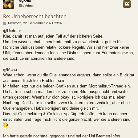
Mycelio
Site Admin
Re: Urheberrecht beachten
B
Mittwoch, 22. September 2021 23:07
e
@Dietmar
i
Klar, damit ist man auf jeden Fall auf der sicheren Seite.
t
r
Um den wissenschaftlichen Fortschritt zu gewährleisten, gelten für
a
fachliche Diskussionen relativ lockere Regeln. Wir sind hier zwar keine
g
UNI, führen aber dennoch fachliche Diskussionen zum Erkenntnisgewinn,
die auch Lehrmaterialien für andere sind.
@Maria
Wäre schön, wenn du die Quellenangabe ergänzt, dann sollte ein Bildzitat
aus einem Buch kein Problem sein.
Mir fallen jetzt nur die beiden Grafiken aus dem Morchelbrut-Thread ein.
Da hatte ich schon mal den Link zu einem Bild rausgesucht und weiter
unten gepostet. Wenn's für dich okay ist, korrigiere ich das mal eben.
Nachtrag: Dort hatte ich selbst zwei Grafiken extern verlinkt, aber ohne
Quellenangeben. Hab's korrigiert und deine gleich mit.
Das mit Gehirnchirurg & Co klingt spaßig. Ich hoffe, ich kann nachher
einschlafen und frage mich nicht die ganze Nacht, wer die anderen sind.
Ich hatte gerade nochmal gegoogelt und bei der Uni Bremen Infos