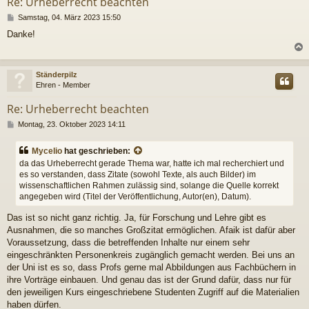
Re: Urheberrecht beachten
B
Samstag, 04. März 2023 15:50
e
Danke!
i
t
r
a
c
Ständerpilz
g
Ehren - Member
Re: Urheberrecht beachten
B
Montag, 23. Oktober 2023 14:11
e
i
Mycelio
hat geschrieben:
t
da das Urheberrecht gerade Thema war, hatte ich mal recherchiert und
r
es so verstanden, dass Zitate (sowohl Texte, als auch Bilder) im
a
wissenschaftlichen Rahmen zulässig sind, solange die Quelle korrekt
g
angegeben wird (Titel der Veröffentlichung, Autor(en), Datum).
Das ist so nicht ganz richtig. Ja, für Forschung und Lehre gibt es
Ausnahmen, die so manches Großzitat ermöglichen. Afaik ist dafür aber
Voraussetzung, dass die betreffenden Inhalte nur einem sehr
eingeschränkten Personenkreis zugänglich gemacht werden. Bei uns an
der Uni ist es so, dass Profs gerne mal Abbildungen aus Fachbüchern in
ihre Vorträge einbauen. Und genau das ist der Grund dafür, dass nur für
den jeweiligen Kurs eingeschriebene Studenten Zugriff auf die Materialien
haben dürfen.