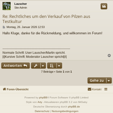
c
Lauscher
Site Admin
Re: Rechtliches um den Verkauf von Pilzen aus
Testkultur
B
Montag, 26. Januar 2026 12:53
e
Hallo Kluge, danke für die Rückmeldung, und willkommen im Forum!
i
t
r
a
-------------------------------------------------------------------
g
Normale Schrift: User Lauscher/Martin spricht.
[i]Kursive Schrift: Moderator Lauscher spricht[/i]
c
Antworten
7 Beiträge • Seite
1
von
1
Gehe zu
Foren-Übersicht
Kontakt
Powered by
phpBB
® Forum Software © phpBB Limited
Style von
Arty
- Aktualisieren phpBB 3.2 von MrGaby
Deutsche Übersetzung durch
phpBB.de
Datenschutz
|
Nutzungsbedingungen