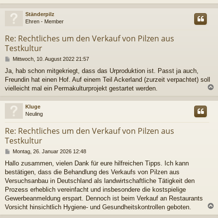
c
Ständerpilz
Ehren - Member
Re: Rechtliches um den Verkauf von Pilzen aus
Testkultur
B
Mittwoch, 10. August 2022 21:57
e
Ja, hab schon mitgekriegt, dass das Urproduktion ist. Passt ja auch,
i
Freundin hat einen Hof. Auf einem Teil Ackerland (zurzeit verpachtet) soll
t
r
vielleicht mal ein Permakulturprojekt gestartet werden.
a
g
c
Kluge
Neuling
Re: Rechtliches um den Verkauf von Pilzen aus
Testkultur
B
Montag, 26. Januar 2026 12:48
e
Hallo zusammen, vielen Dank für eure hilfreichen Tipps. Ich kann
i
bestätigen, dass die Behandlung des Verkaufs von Pilzen aus
t
r
Versuchsanbau in Deutschland als landwirtschaftliche Tätigkeit den
a
Prozess erheblich vereinfacht und insbesondere die kostspielige
g
Gewerbeanmeldung erspart. Dennoch ist beim Verkauf an Restaurants
Vorsicht hinsichtlich Hygiene- und Gesundheitskontrollen geboten.