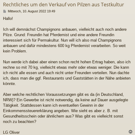
Rechtliches um den Verkauf von Pilzen aus Testkultur
B
Mittwoch, 10. August 2022 19:49
e
Hallo!
i
t
r
Ich will demnächst Champignons anbauen, vielleicht auch noch andere
a
Pilze. Grund: Freundin hat Pferdemist und eine andere Freundin
g
interessiert sich für Permakultur. Nun will ich also mal Champignons
anbauen und dafür mindestens 600 kg Pferdemist verarbeiten. So weit
kein Problem.
Nun werde ich dabei aber einen schon recht hohen Ertrag haben, also ich
rechne so mit 70 kg, vielleicht etwas mehr oder etwas weniger. Die kann
ich nicht alle essen und auch nicht unter Freunden verteilen. Nun dachte
ich, dass man die ggf. Restaurants und Gaststätten in der Nähe anbieten
könnte.
Aber welche rechtlichen Voraussetzungen gibt es da (in Deutschland,
NRW)? Ein Gewerbe ist nicht notwendig, da keine auf Dauer ausgelegte
Tätigkeit. Stattdessen kann ich eventuellen Gewinn in der
Einkommenssteuererklärung angeben. Wie sieht es aber z. B. mit
Gesundheitsschein oder ähnlichem aus? Was gibt es vielleicht sonst
noch zu beachten?
LG Oliver