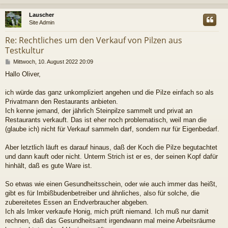
c
Lauscher
Site Admin
Re: Rechtliches um den Verkauf von Pilzen aus
Testkultur
B
Mittwoch, 10. August 2022 20:09
e
Hallo Oliver,
i
t
r
ich würde das ganz unkompliziert angehen und die Pilze einfach so als
a
Privatmann den Restaurants anbieten.
g
Ich kenne jemand, der jährlich Steinpilze sammelt und privat an
Restaurants verkauft. Das ist eher noch problematisch, weil man die
(glaube ich) nicht für Verkauf sammeln darf, sondern nur für Eigenbedarf.
Aber letztlich läuft es darauf hinaus, daß der Koch die Pilze begutachtet
und dann kauft oder nicht. Unterm Strich ist er es, der seinen Kopf dafür
hinhält, daß es gute Ware ist.
So etwas wie einen Gesundheitsschein, oder wie auch immer das heißt,
gibt es für Imbißbudenbetreiber und ähnliches, also für solche, die
zubereitetes Essen an Endverbraucher abgeben.
Ich als Imker verkaufe Honig, mich prüft niemand. Ich muß nur damit
rechnen, daß das Gesundheitsamt irgendwann mal meine Arbeitsräume