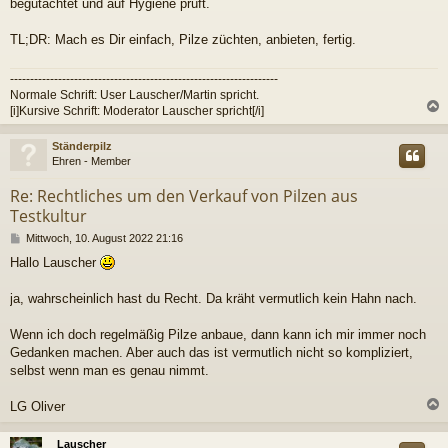
begutachtet und auf Hygiene prüft.
TL;DR: Mach es Dir einfach, Pilze züchten, anbieten, fertig.
-------------------------------------------------------------------
Normale Schrift: User Lauscher/Martin spricht.
[i]Kursive Schrift: Moderator Lauscher spricht[/i]
c
Ständerpilz
Ehren - Member
Re: Rechtliches um den Verkauf von Pilzen aus
Testkultur
B
Mittwoch, 10. August 2022 21:16
e
Hallo Lauscher
i
t
r
ja, wahrscheinlich hast du Recht. Da kräht vermutlich kein Hahn nach.
a
g
Wenn ich doch regelmäßig Pilze anbaue, dann kann ich mir immer noch
Gedanken machen. Aber auch das ist vermutlich nicht so kompliziert,
selbst wenn man es genau nimmt.
LG Oliver
c
Lauscher