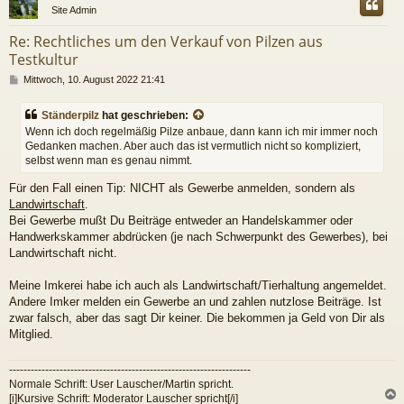
Site Admin
Re: Rechtliches um den Verkauf von Pilzen aus
Testkultur
B
Mittwoch, 10. August 2022 21:41
e
i
Ständerpilz
hat geschrieben:
t
Wenn ich doch regelmäßig Pilze anbaue, dann kann ich mir immer noch
r
Gedanken machen. Aber auch das ist vermutlich nicht so kompliziert,
a
selbst wenn man es genau nimmt.
g
Für den Fall einen Tip: NICHT als Gewerbe anmelden, sondern als
Landwirtschaft
.
Bei Gewerbe mußt Du Beiträge entweder an Handelskammer oder
Handwerkskammer abdrücken (je nach Schwerpunkt des Gewerbes), bei
Landwirtschaft nicht.
Meine Imkerei habe ich auch als Landwirtschaft/Tierhaltung angemeldet.
Andere Imker melden ein Gewerbe an und zahlen nutzlose Beiträge. Ist
zwar falsch, aber das sagt Dir keiner. Die bekommen ja Geld von Dir als
Mitglied.
-------------------------------------------------------------------
Normale Schrift: User Lauscher/Martin spricht.
[i]Kursive Schrift: Moderator Lauscher spricht[/i]