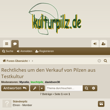
ch
or
n
eg
Suche
Anmelden
Registrieren
ne
en
m
ist
S
Foren-Übersicht
llz
el
rie
u
Rechtliches um den Verkauf von Pilzen aus
c
ug
de
re
Testkultur
h
riff
n
n
Moderatoren:
Mycelio
,
leuchtpilz
,
davidson30
e
Suche
Erweiter
Antworten
7 Beiträge • Seite
1
von
1
Ständerpilz
Ehren - Member