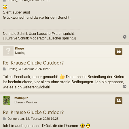
e
i
Sieht super aus!
t
r
Glückwunsch und danke für den Bericht.
a
g
-------------------------------------------------------------------
Normale Schrift: User Lauscher/Martin spricht.
[i]Kursive Schrift: Moderator Lauscher spricht[/i]
c
Kluge
Neuling
Re: Krause Glucke Outdoor?
B
Freitag, 30. Januar 2026 16:46
e
Tolles Feedback, super gemacht!
Die schnelle Besiedlung der Kiefern
i
ist beeindruckend, vor allem ohne sterile Bedingungen. Ich bin gespannt,
t
r
wie es sich weiterentwickelt!
a
g
c
mariapilz
Ehren - Member
Re: Krause Glucke Outdoor?
B
Donnerstag, 12. Februar 2026 19:25
e
Ich bin auch gespannt. Drück dir die Daumen.
i