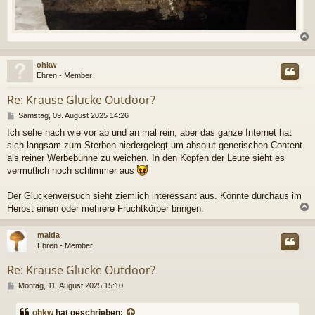
c
ohkw
Ehren - Member
Re: Krause Glucke Outdoor?
B
Samstag, 09. August 2025 14:26
e
Ich sehe nach wie vor ab und an mal rein, aber das ganze Internet hat
i
sich langsam zum Sterben niedergelegt um absolut generischen Content
t
r
als reiner Werbebühne zu weichen. In den Köpfen der Leute sieht es
a
vermutlich noch schlimmer aus
g
Der Gluckenversuch sieht ziemlich interessant aus. Könnte durchaus im
Herbst einen oder mehrere Fruchtkörper bringen.
c
malda
Ehren - Member
Re: Krause Glucke Outdoor?
B
Montag, 11. August 2025 15:10
e
i
ohkw
hat geschrieben: