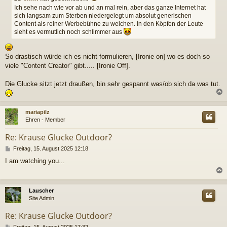
t
Ich sehe nach wie vor ab und an mal rein, aber das ganze Internet hat
r
sich langsam zum Sterben niedergelegt um absolut generischen
a
Content als reiner Werbebühne zu weichen. In den Köpfen der Leute
g
sieht es vermutlich noch schlimmer aus
So drastisch würde ich es nicht formulieren, [Ironie on] wo es doch so
viele "Content Creator" gibt..... [Ironie Off].
Die Glucke sitzt jetzt draußen, bin sehr gespannt was/ob sich da was tut.
c
mariapilz
Ehren - Member
Re: Krause Glucke Outdoor?
B
Freitag, 15. August 2025 12:18
e
I am watching you...
i
t
r
a
c
Lauscher
g
Site Admin
Re: Krause Glucke Outdoor?
B
Freitag, 15. August 2025 17:32