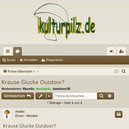
ch
or
n
eg
Suche
Anmelden
Registrieren
ne
en
m
ist
S
Foren-Übersicht
llz
el
rie
u
Krause Glucke Outdoor?
c
ug
de
re
Moderatoren:
Mycelio
,
leuchtpilz
,
davidson30
h
riff
n
n
Suche
Erweiter
Antworten
e
7 Beiträge • Seite
1
von
1
malda
Ehren - Member
Krause Glucke Outdoor?