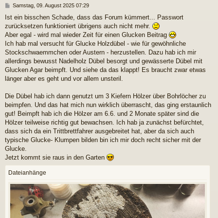
B
Samstag, 09. August 2025 07:29
e
Ist ein bisschen Schade, dass das Forum kümmert... Passwort
i
zurücksetzen funktioniert übrigens auch nicht mehr.
t
r
Aber egal - wird mal wieder Zeit für einen Glucken Beitrag
a
Ich hab mal versucht für Glucke Holzdübel - wie für gewöhnliche
g
Stockschwaemmchen oder Austern - herzustellen. Dazu hab ich mir
allerdings bewusst Nadelholz Dübel besorgt und gewässerte Dübel mit
Glucken Agar beimpft. Und siehe da das klappt! Es braucht zwar etwas
länger aber es geht und vor allem unsteril.
Die Dübel hab ich dann genutzt um 3 Kiefern Hölzer über Bohrlöcher zu
beimpfen. Und das hat mich nun wirklich überrascht, das ging erstaunlich
gut! Beimpft hab ich die Hölzer am 6.6. und 2 Monate später sind die
Hölzer teilweise richtig gut bewachsen. Ich hab ja zunächst befürchtet,
dass sich da ein Trittbrettfahrer ausgebreitet hat, aber da sich auch
typische Glucke- Klumpen bilden bin ich mir doch recht sicher mit der
Glucke.
Jetzt kommt sie raus in den Garten
Dateianhänge