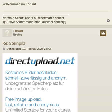
a
Willkommen im Forum!
g
-------------------------------------------------------------------
Normale Schrift: User Lauscher/Martin spricht.
[i]Kursive Schrift: Moderator Lauscher spricht[/i]
c
Torsten
Neuling
Re: Steinpilz
B
Donnerstag, 19. Februar 2026 22:43
e
i
t
r
a
g