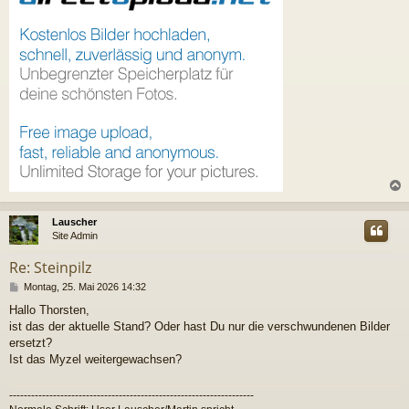
c
Lauscher
Site Admin
Re: Steinpilz
B
Montag, 25. Mai 2026 14:32
e
Hallo Thorsten,
i
ist das der aktuelle Stand? Oder hast Du nur die verschwundenen Bilder
t
r
ersetzt?
a
Ist das Myzel weitergewachsen?
g
-------------------------------------------------------------------