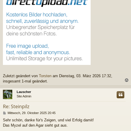
Zuletzt geändert von
Torsten
am Dienstag, 03. März 2026 17:32,
insgesamt 1-mal geändert.
c
Lauscher
Site Admin
Re: Steinpilz
B
Mittwoch, 29. Oktober 2025 20:45
e
Sehr schön, danke für's Zeigen, und viel Erfolg damit!
i
Das Myzel auf den Agar sieht gut aus.
t
r