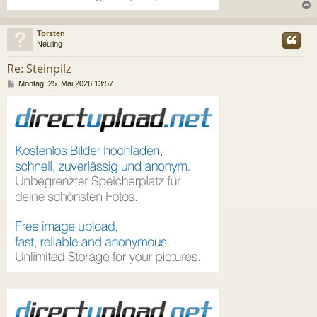
c
Torsten
Neuling
Re: Steinpilz
B
Montag, 25. Mai 2026 13:57
e
i
t
r
a
g