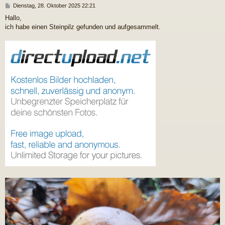
B
Dienstag, 28. Oktober 2025 22:21
e
Hallo,
i
ich habe einen Steinpilz gefunden und aufgesammelt.
t
r
a
g