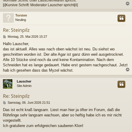
Normale Schrift: User Lauscher/Martin spricht.
[i]Kursive Schrift: Moderator Lauscher spricht[/i]
c
Torsten
Neuling
Re: Steinpilz
B
Montag, 25. Mai 2026 15:27
e
Hallo Lauscher,
i
das ist aktuell. Alles was nach oben wächst ist neu. Du siehst wo
t
r
geschnitten worden ist. Der alte Agar ist ganz dünn weil ausgetrocknet.
a
Alle 10 Stücke sind noch da und keine Kontamination. Nach dem
g
Schneiden hat es lange gedauert. Habe erst gestern nachgeschaut. Jetzt
hab ich gesehen dass das Myzel wächst.
c
Lauscher
Site Admin
Re: Steinpilz
B
Samstag, 06. Juni 2026 21:51
e
Das ist echt kraß langsam. Liest man hier ja öfter im Forum, daß die
i
Röhrlinge sehr langsam wachsen, aber so heftig habe ich es mir nicht
t
r
vorgestellt.
a
Ich gratuliere zum erfolgreichen sauberen Klon!
g