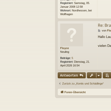
Registriert:
Samstag, 05.
Januar 2008 12:58
Wohnort:
Nordhessen, bei
Wolfhagen
Re: Br
B
von
Fl
e
Hallo La
i
t
r
vielen D
Floyce
a
Neuling
g
Beiträge:
5
Registriert:
Dienstag, 21.
April 2026 16:54
Antworten
Zurück zu „Kontis und Schädlinge“
Foren-Übersicht