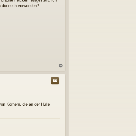
 braune Felcken festgestellt. Ich
an die noch verwenden?
N
a
c
h
o
b
e
n
on Körnern, die an der Hülle