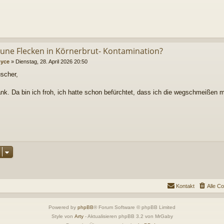
aune Flecken in Körnerbrut- Kontamination?
oyce
»
Dienstag, 28. April 2026 20:50
uscher,
ank. Da bin ich froh, ich hatte schon befürchtet, dass ich die wegschmeißen 
Kontakt
Alle C
Powered by
phpBB
® Forum Software © phpBB Limited
Style von
Arty
- Aktualisieren phpBB 3.2 von MrGaby