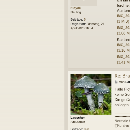
ich bin
t
r
fürchte
Floyce
a
Austerns
Neuling
g
IMG_20
Beiträge:
5
(3 MiB)
Registriert:
Dienstag, 21.
IMG_20
April 2026 16:54
(3.08 M
Kastani
IMG_20
(3.16 M
IMG_20
(3.41 M
Re: Br
B
von
La
e
Hallo Flo
i
keine Sor
t
r
Die groß
a
anliegen.
g
-------------
Lauscher
Normale S
Site Admin
[i]Kursive
Beiträge:
998