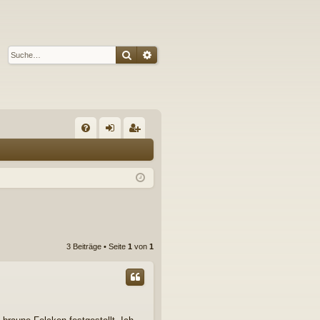
Suche
Erweiterte Suche
S
FA
n
eg
Q
m
ist
el
rie
de
re
n
n
3 Beiträge • Seite
1
von
1