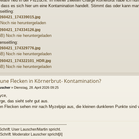
 relativ neu in der Pilzzucht. In meiner zweiten Charge Körnerbrut habe ich nun
, dass es sich hier um eine Kontamination handelt. Stimmt das oder kann m
eitling:
260421_174339015.jpg
 Noch nie heruntergeladen
260421_174334126.jpg
iB) Noch nie heruntergeladen
enseitling:
260421_174329776.jpg
iB) Noch nie heruntergeladen
260421_174322101_HDR.jpg
iB) Noch nie heruntergeladen
aune Flecken in Körnerbrut- Kontamination?
uscher
»
Dienstag, 28. April 2026 09:25
yce,
ge, das sieht sehr gut aus.
en Flecken sehen mir nach Myzelpipi aus, die kleinen dunkleren Punkte sind v
------------------------------------------------------
chrift: User Lauscher/Martin spricht.
 Schrift: Moderator Lauscher spricht[/i]