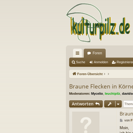
Foren
ch
Suche
Anmelden
Registriere
ne
Foren-Übersicht
llz
Braune Flecken in Körn
ug
Moderatoren:
Mycelio
,
leuchtpilz
,
davids
riff
Antworten
Braun
B
von
F
e
Moin,
i