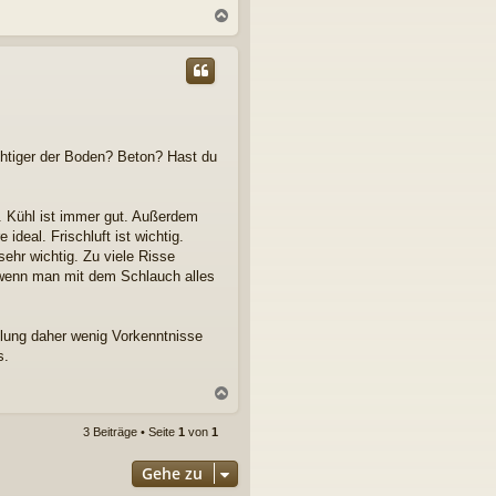
N
a
c
h
o
b
e
n
htiger der Boden? Beton? Hast du
r. Kühl ist immer gut. Außerdem
deal. Frischluft ist wichtig.
ehr wichtig. Zu viele Risse
 wenn man mit dem Schlauch alles
llung daher wenig Vorkenntnisse
s.
N
a
c
3 Beiträge • Seite
1
von
1
h
o
Gehe zu
b