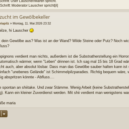
chrift: User Lauscher/Martin spricht.
 Schrift: Moderator Lauscher spricht[/i]
zzucht im Gewölbekeller
iapilz
»
Montag, 11. Mai 2026 23:32
pilze, hi Lauscher
t dein Gewölbe aus? Was ist an der Wand? Wilde Steine oder Putz? Noch wic
fluss?
pignons verdient man nichts, außerdem ist die Substratherstellung ein Horro
utomatisch wärmer, wenn "Leben" drinnen ist. Ich sag mal 15 bis 18 Grad wäre i
cht auch, aber absolut lösbar. Dass man das Gewölbe sauber halten kann ist s
infach "unebenes Gelände" ist Schimmelpilzparadies. Richtig bequem wäre,
g abspritzen könnte - Abfluss....
e spontan an shiitake. Und zwar Stämme. Wenig Arbeit (keine Substratherste
g). Kann ein kleiner Zuverdienst werden. Mit shii verdient man wenigstens wa
üße maria