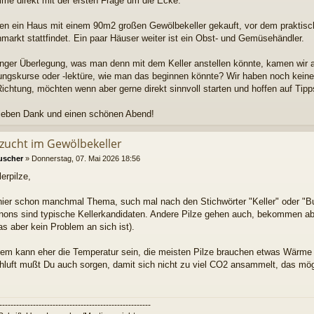
me direkt mit der ersten Frage um die Ecke.
en ein Haus mit einem 90m2 großen Gewölbekeller gekauft, vor dem praktis
arkt stattfindet. Ein paar Häuser weiter ist ein Obst- und Gemüsehändler.
nger Überlegung, was man denn mit dem Keller anstellen könnte, kamen wir a
ungskurse oder -lektüre, wie man das beginnen könnte? Wir haben noch keine 
Richtung, möchten wenn aber gerne direkt sinnvoll starten und hoffen auf Tipp
lieben Dank und einen schönen Abend!
zzucht im Gewölbekeller
uscher
»
Donnerstag, 07. Mai 2026 18:56
lerpilze,
hier schon manchmal Thema, such mal nach den Stichwörter "Keller" oder "B
ons sind typische Kellerkandidaten. Andere Pilze gehen auch, bekommen ab
s aber kein Problem an sich ist).
lem kann eher die Temperatur sein, die meisten Pilze brauchen etwas Wär
chluft mußt Du auch sorgen, damit sich nicht zu viel CO2 ansammelt, das mö
------------------------------------------------------