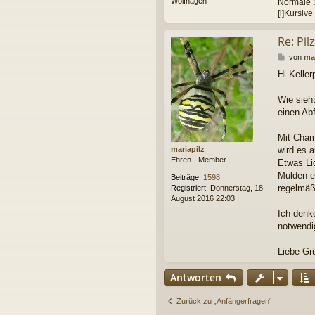
Wolfhagen
Normale S
[i]Kursive
Re: Pil
B
von
mar
e
Hi Keller
i
t
r
Wie sieh
a
einen Ab
g
Mit Cham
mariapilz
wird es a
Ehren - Member
Etwas Li
Mulden e
Beiträge:
1598
regelmäßi
Registriert:
Donnerstag, 18.
August 2016 22:03
Ich denk
notwendi
Liebe Gr
Antworten
Zurück zu „Anfängerfragen“