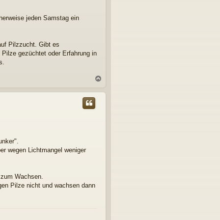
cherweise jeden Samstag ein
uf Pilzzucht. Gibt es
Pilze gezüchtet oder Erfahrung in
s.
N
a
c
h
o
b
e
n
unker".
er wegen Lichtmangel weniger
me zum Wachsen.
gen Pilze nicht und wachsen dann