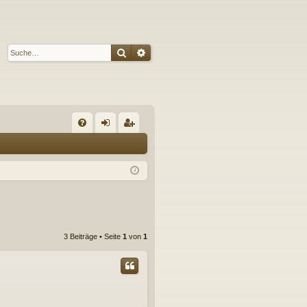
Suche
Erweiterte Suche
S
FA
n
eg
Q
m
ist
el
rie
de
re
n
n
3 Beiträge • Seite
1
von
1