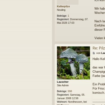
Ich kom
t
r
Kellerpilze
a
Wir hab
Neuling
g
Wochenm
Beiträge:
1
Registriert:
Donnerstag, 07.
Nach la
Mai 2026 17:03
Einführ
dieser 
Vielen 
Re: Pil
B
von
La
e
Hallo Kel
i
t
r
das war 
a
Champign
g
Farbe (wa
Lauscher
Ein Prob
Site Admin
Für Fris
Beiträge:
998
komisch.
Registriert:
Samstag, 05.
Januar 2008 12:58
Wohnort:
Nordhessen, bei
-------------