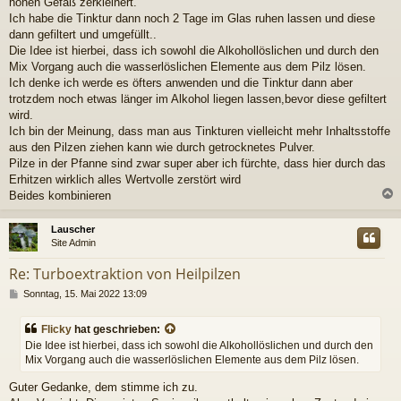
hohen Gefäß zerkleinert.
Ich habe die Tinktur dann noch 2 Tage im Glas ruhen lassen und diese
dann gefiltert und umgefüllt..
Die Idee ist hierbei, dass ich sowohl die Alkohollöslichen und durch den
Mix Vorgang auch die wasserlöslichen Elemente aus dem Pilz lösen.
Ich denke ich werde es öfters anwenden und die Tinktur dann aber
trotzdem noch etwas länger im Alkohol liegen lassen,bevor diese gefiltert
wird.
Ich bin der Meinung, dass man aus Tinkturen vielleicht mehr Inhaltsstoffe
aus den Pilzen ziehen kann wie durch getrocknetes Pulver.
Pilze in der Pfanne sind zwar super aber ich fürchte, dass hier durch das
Erhitzen wirklich alles Wertvolle zerstört wird
Beides kombinieren
c
Lauscher
Site Admin
Re: Turboextraktion von Heilpilzen
B
Sonntag, 15. Mai 2022 13:09
e
i
Flicky
hat geschrieben:
t
Die Idee ist hierbei, dass ich sowohl die Alkohollöslichen und durch den
r
Mix Vorgang auch die wasserlöslichen Elemente aus dem Pilz lösen.
a
g
Guter Gedanke, dem stimme ich zu.