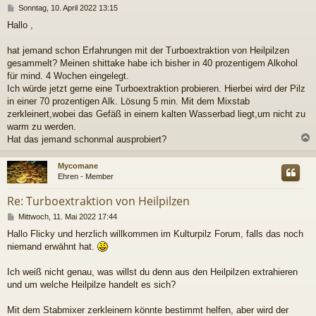
B
Sonntag, 10. April 2022 13:15
e
Hallo ,
i
t
r
hat jemand schon Erfahrungen mit der Turboextraktion von Heilpilzen
a
gesammelt? Meinen shittake habe ich bisher in 40 prozentigem Alkohol
g
für mind. 4 Wochen eingelegt.
Ich würde jetzt gerne eine Turboextraktion probieren. Hierbei wird der Pilz
in einer 70 prozentigen Alk. Lösung 5 min. Mit dem Mixstab
zerkleinert,wobei das Gefäß in einem kalten Wasserbad liegt,um nicht zu
warm zu werden.
Hat das jemand schonmal ausprobiert?
c
Mycomane
Ehren - Member
Re: Turboextraktion von Heilpilzen
B
Mittwoch, 11. Mai 2022 17:44
e
Hallo Flicky und herzlich willkommen im Kulturpilz Forum, falls das noch
i
niemand erwähnt hat.
t
r
a
Ich weiß nicht genau, was willst du denn aus den Heilpilzen extrahieren
g
und um welche Heilpilze handelt es sich?
Mit dem Stabmixer zerkleinern könnte bestimmt helfen, aber wird der