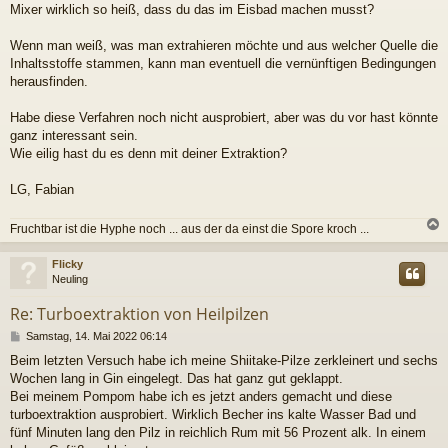
Mixer wirklich so heiß, dass du das im Eisbad machen musst?
Wenn man weiß, was man extrahieren möchte und aus welcher Quelle die
Inhaltsstoffe stammen, kann man eventuell die vernünftigen Bedingungen
herausfinden.
Habe diese Verfahren noch nicht ausprobiert, aber was du vor hast könnte
ganz interessant sein.
Wie eilig hast du es denn mit deiner Extraktion?
LG, Fabian
Fruchtbar ist die Hyphe noch ... aus der da einst die Spore kroch ...
c
Flicky
Neuling
Re: Turboextraktion von Heilpilzen
B
Samstag, 14. Mai 2022 06:14
e
Beim letzten Versuch habe ich meine Shiitake-Pilze zerkleinert und sechs
i
Wochen lang in Gin eingelegt. Das hat ganz gut geklappt.
t
r
Bei meinem Pompom habe ich es jetzt anders gemacht und diese
a
turboextraktion ausprobiert. Wirklich Becher ins kalte Wasser Bad und
g
fünf Minuten lang den Pilz in reichlich Rum mit 56 Prozent alk. In einem