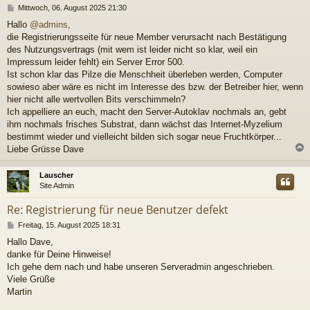
B
Mittwoch, 06. August 2025 21:30
e
Hallo
@admins
,
i
die Registrierungsseite für neue Member verursacht nach Bestätigung
t
r
des Nutzungsvertrags (mit wem ist leider nicht so klar, weil ein
a
Impressum leider fehlt) ein Server Error 500.
g
Ist schon klar das Pilze die Menschheit überleben werden, Computer
sowieso aber wäre es nicht im Interesse des bzw. der Betreiber hier, wenn
hier nicht alle wertvollen Bits verschimmeln?
Ich appelliere an euch, macht den Server-Autoklav nochmals an, gebt
ihm nochmals frisches Substrat, dann wächst das Internet-Myzelium
bestimmt wieder und vielleicht bilden sich sogar neue Fruchtkörper...
Liebe Grüsse Dave
c
Lauscher
Site Admin
Re: Registrierung für neue Benutzer defekt
B
Freitag, 15. August 2025 18:31
e
Hallo Dave,
i
danke für Deine Hinweise!
t
r
Ich gehe dem nach und habe unseren Serveradmin angeschrieben.
a
Viele Grüße
g
Martin