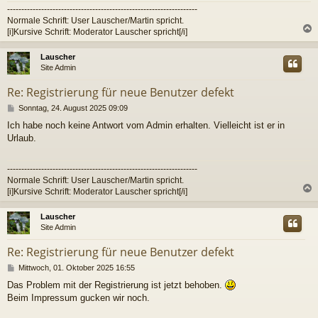
-------------------------------------------------------------------
Normale Schrift: User Lauscher/Martin spricht.
[i]Kursive Schrift: Moderator Lauscher spricht[/i]
c
Lauscher
Site Admin
Re: Registrierung für neue Benutzer defekt
B
Sonntag, 24. August 2025 09:09
e
Ich habe noch keine Antwort vom Admin erhalten. Vielleicht ist er in
i
Urlaub.
t
r
a
-------------------------------------------------------------------
g
Normale Schrift: User Lauscher/Martin spricht.
[i]Kursive Schrift: Moderator Lauscher spricht[/i]
c
Lauscher
Site Admin
Re: Registrierung für neue Benutzer defekt
B
Mittwoch, 01. Oktober 2025 16:55
e
Das Problem mit der Registrierung ist jetzt behoben.
i
Beim Impressum gucken wir noch.
t
r